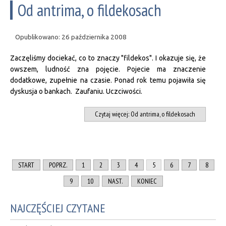
Od antrima, o fildekosach
Opublikowano: 26 października 2008
Zaczęliśmy dociekać, co to znaczy "fildekos". I okazuje się, że
owszem, ludność zna pojęcie. Pojecie ma znaczenie
dodatkowe, zupełnie na czasie. Ponad rok temu pojawiła się
dyskusja o bankach. Zaufaniu. Uczciwości.
Czytaj więcej: Od antrima, o fildekosach
START
POPRZ.
1
2
3
4
5
6
7
8
9
10
NAST.
KONIEC
NAJCZĘŚCIEJ CZYTANE