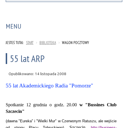
MENU
JESTEŚ TUTAJ:
START
>
BIBLIOTEKA
>
WAGON POCZTOWY
55 lat ARP
Opublikowano: 14 listopada 2008
55 lat Akademickiego Radia "Pomorze"
Spotkanie 12 grudnia o godz. 20.00
w "Bussines Club
Szczecin"
(
dawna "Eureka" i "Wielki Mur" w Czerwonym Ratuszu, ale wejście
Szczecin.
od strony Placu Tobruckiego),
http://business-