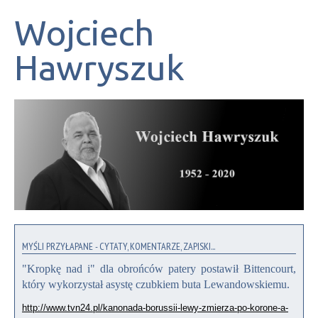
Wojciech
Hawryszuk
MYŚLI PRZYŁAPANE - CYTATY, KOMENTARZE, ZAPISKI...
"Kropkę nad i" dla obrońców patery postawił Bittencourt,
który wykorzystał asystę czubkiem buta Lewandowskiemu.
http://www.tvn24.pl/kanonada-borussii-lewy-zmierza-po-korone-a-