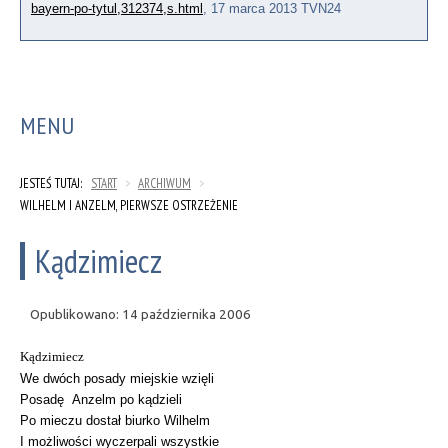
bayern-po-tytul,312374,s.html
, 17 marca 2013 TVN24
MENU
JESTEŚ TUTAJ:
START
>
ARCHIWUM
>
WILHELM I ANZELM, PIERWSZE OSTRZEŻENIE
Kądzimiecz
Opublikowano: 14 października 2006
Kądzimiecz
We dwóch posady miejskie wzięli
Posadę Anzelm po kądzieli
Po mieczu dostał biurko Wilhelm
I możliwości wyczerpali wszystkie