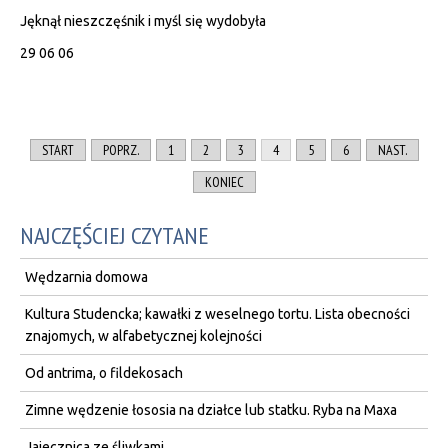
Jęknął nieszczęśnik i myśl się wydobyła
29 06 06
START
POPRZ.
1
2
3
4
5
6
NAST.
KONIEC
NAJCZĘŚCIEJ CZYTANE
Wędzarnia domowa
Kultura Studencka; kawałki z weselnego tortu. Lista obecności
znajomych, w alfabetycznej kolejności
Od antrima, o fildekosach
Zimne wędzenie łososia na działce lub statku. Ryba na Maxa
Jajecznica ze śliwkami