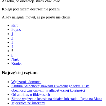
Anzelm, co orientację stracił chwilowo
Kolegi pod futrem dostrzec nie potrafił
A gdy nalegali, mówił, że po prostu nie chciał
start
Poprz.
1
2
3
4
5
6
Nast.
Koniec
Najczęściej czytane
Wędzarnia domowa
Kultura Studencka; kawałki z weselnego tortu. Lista
obecności znajomych, w alfabetycznej kolejności
Od antrima, o fildekosach
Zimne wędzenie łososia na działce lub statku. Ryba na Maxa
Jajecznica ze śliwkami