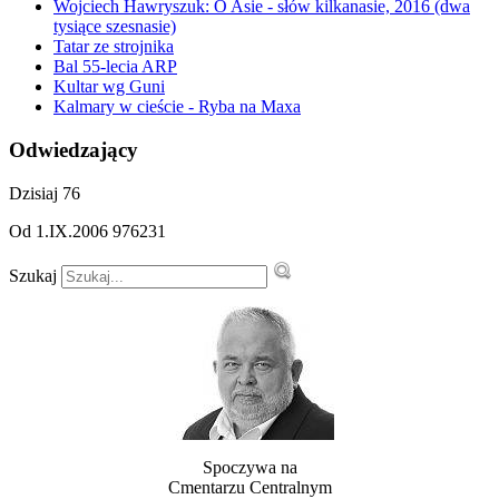
Wojciech Hawryszuk: O Asie - słów kilkanasie, 2016 (dwa
tysiące szesnasie)
Tatar ze strojnika
Bal 55-lecia ARP
Kultar wg Guni
Kalmary w cieście - Ryba na Maxa
Odwiedzający
Dzisiaj
76
Od 1.IX.2006
976231
Szukaj
Spoczywa na
Cmentarzu Centralnym