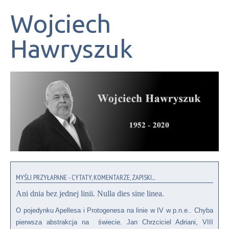
Wojciech
Hawryszuk
MYŚLI PRZYŁAPANE - CYTATY, KOMENTARZE, ZAPISKI...
Ani dnia bez jednej linii. Nulla dies sine linea.
O pojedynku Apellesa i Protogenesa na linie w IV w p.n.e.. Chyba
pierwsza abstrakcja na świecie. Jan Chrzciciel Adriani, VIII