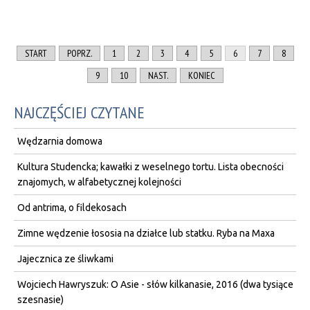
START
POPRZ.
1
2
3
4
5
6
7
8
9
10
NAST.
KONIEC
NAJCZĘŚCIEJ CZYTANE
Wędzarnia domowa
Kultura Studencka; kawałki z weselnego tortu. Lista obecności
znajomych, w alfabetycznej kolejności
Od antrima, o fildekosach
Zimne wędzenie łososia na działce lub statku. Ryba na Maxa
Jajecznica ze śliwkami
Wojciech Hawryszuk: O Asie - słów kilkanasie, 2016 (dwa tysiące
szesnasie)