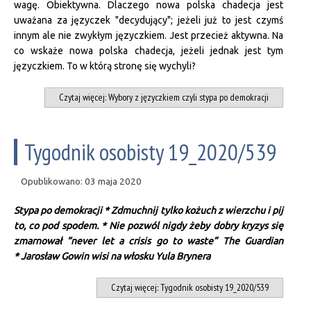
wagę. Obiektywna. Dlaczego nowa polska chadecja jest
uważana za języczek "decydujący"; jeżeli już to jest czymś
innym ale nie zwykłym języczkiem. Jest przecież aktywna. Na
co wskaże nowa polska chadecja, jeżeli jednak jest tym
języczkiem. To w którą stronę się wychyli?
Czytaj więcej: Wybory z języczkiem czyli stypa po demokracji
Tygodnik osobisty 19_2020/539
Opublikowano: 03 maja 2020
Stypa po demokracji * Zdmuchnij tylko kożuch z wierzchu i pij
to, co pod spodem. * Nie pozwól nigdy żeby dobry kryzys się
zmarnował “never let a crisis go to waste” The Guardian
* Jarosław Gowin wisi na włosku Yula Brynera
Czytaj więcej: Tygodnik osobisty 19_2020/539