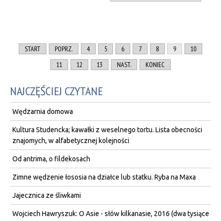
START
POPRZ.
4
5
6
7
8
9
10
11
12
13
NAST.
KONIEC
NAJCZĘŚCIEJ CZYTANE
Wędzarnia domowa
Kultura Studencka; kawałki z weselnego tortu. Lista obecności
znajomych, w alfabetycznej kolejności
Od antrima, o fildekosach
Zimne wędzenie łososia na działce lub statku. Ryba na Maxa
Jajecznica ze śliwkami
Wojciech Hawryszuk: O Asie - słów kilkanasie, 2016 (dwa tysiące